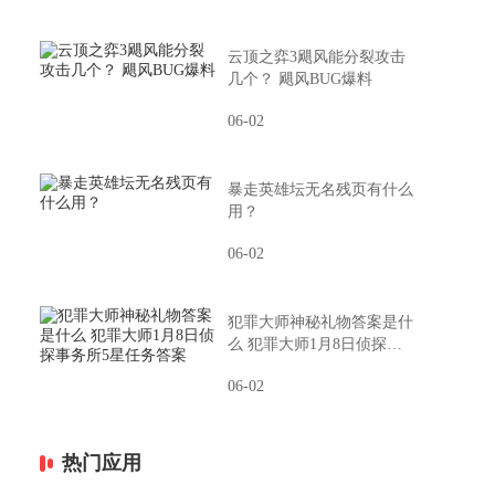
云顶之弈3飓风能分裂攻击
几个？ 飓风BUG爆料
06-02
暴走英雄坛无名残页有什么
用？
06-02
犯罪大师神秘礼物答案是什
么 犯罪大师1月8日侦探事
务所5星任务答案
06-02
热门应用