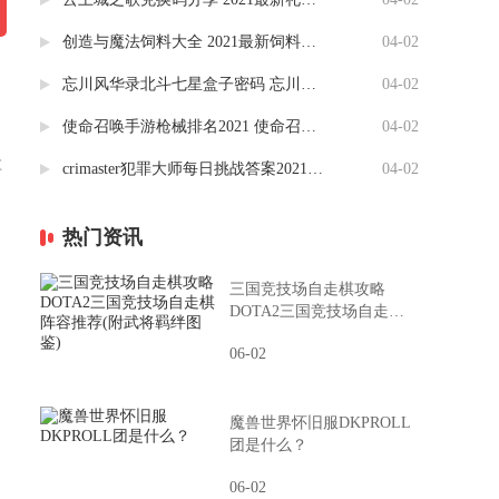
创造与魔法饲料大全 2021最新饲料合成一览表分享
04-02
忘川风华录北斗七星盒子密码 忘川风华录北斗盒子攻略（图）
04-02
使命召唤手游枪械排名2021 使命召唤枪械配件搭配推荐
04-02
享
crimaster犯罪大师每日挑战答案2021(更新至4.2) 竞技赛场每日挑战答案汇总
04-02
热门资讯
三国竞技场自走棋攻略
DOTA2三国竞技场自走棋
阵容推荐(附武将羁绊图鉴)
06-02
魔兽世界怀旧服DKPROLL
团是什么？
06-02