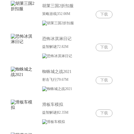
胡莱三国2折扣服
策略游戏|352.00M
下载
恐怖冰淇淋日记
益智解谜|72.82M
下载
蜘蛛城之战2021
射击飞行|79.67M
下载
滑板车模拟
益智解谜|82.35M
下载