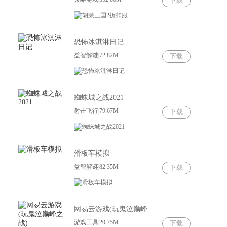
下载
恐怖冰淇淋日记
益智解谜|72.82M
下载
蜘蛛城之战2021
射击飞行|79.67M
下载
滑板车模拟
益智解谜|82.35M
下载
网易云游戏(玩鬼泣巅峰之战)
游戏工具|20.75M
下载