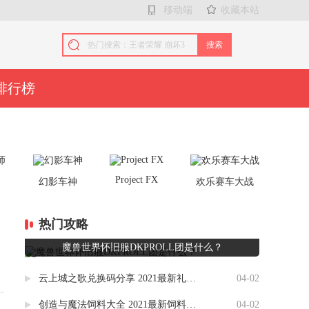
移动端
收藏本站
搜索
排行榜
Project FX
师
幻影车神
欢乐赛车大战
热门攻略
魔兽世界怀旧服DKPROLL团是什么？
云上城之歌兑换码分享 2021最新礼包码大全
04-02
创造与魔法饲料大全 2021最新饲料合成一览表分享
04-02