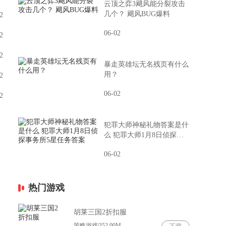
云顶之弈3飓风能分裂攻击
几个？ 飓风BUG爆料
2
06-02
2
2
暴走英雄坛无名残页有什么
用？
2
06-02
2
犯罪大师神秘礼物答案是什
么 犯罪大师1月8日侦探事
务所5星任务答案
06-02
热门游戏
胡莱三国2折扣服
策略游戏|352.00M