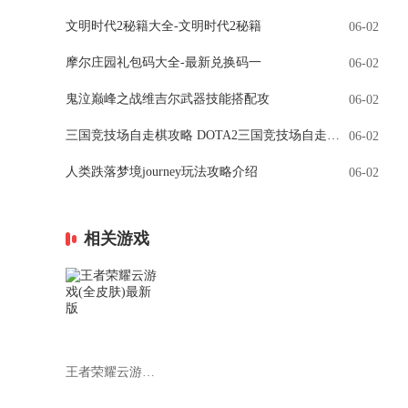
文明时代2秘籍大全-文明时代2秘籍
06-02
摩尔庄园礼包码大全-最新兑换码一
06-02
鬼泣巅峰之战维吉尔武器技能搭配攻
06-02
三国竞技场自走棋攻略 DOTA2三国竞技场自走棋阵容推荐(附武将羁绊图鉴)
06-02
人类跌落梦境journey玩法攻略介绍
06-02
相关游戏
王者荣耀云游戏(全皮肤)最新版