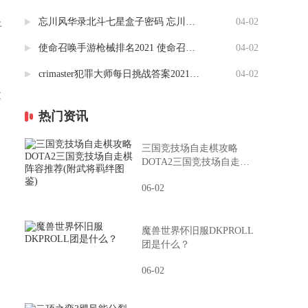
忘川风华录北斗七星盒子密码 忘川风华录北斗盒子攻略（图）
04-02
上
使命召唤手游枪械排名2021 使命召唤枪械配件搭配推荐
04-02
crimaster犯罪大师每日挑战答案2021(更新至4.2) 竞技赛场每日挑战答案汇总
04-02
过
热门资讯
三国竞技场自走棋攻略
DOTA2三国竞技场自走棋
，
阵容推荐(附武将羁绊图鉴)
06-02
魔兽世界怀旧服DKPROLL
团是什么？
06-02