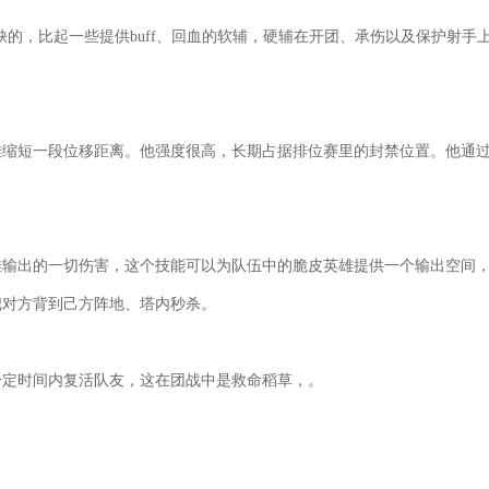
缺的，比起一些提供buff、回血的软辅，硬辅在开团、承伤以及保护射手
雄缩短一段位移距离。他强度很高，长期占据排位赛里的封禁位置。他通
雄输出的一切伤害，这个技能可以为队伍中的脆皮英雄提供一个输出空间
把对方背到己方阵地、塔内秒杀。
一定时间内复活队友，这在团战中是救命稻草，。