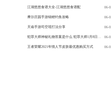
江湖悠悠食谱大全-江湖悠悠食谱配
06-0
摩尔庄园手游锦鲤钓鱼攻略
06-0
天谕手游司空瑶打法分享
06-0
犯罪大师神秘礼物答案是什么 犯罪大师1月8日侦探事务所5星任务答案
06-0
王者荣耀2021年情人节皮肤最优惠购买方式
06-0