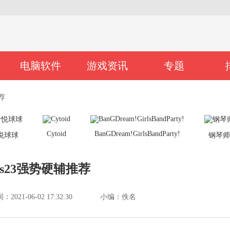
电脑软件
游戏资讯
专题
荐
Cytoid
BanGDream!GirlsBandParty!
悦球球
钢琴
s23强势硬辅推荐
021-06-02 17:32:30
小编：佚名