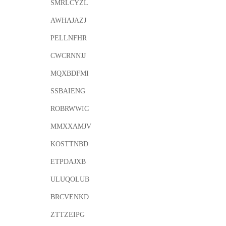
SMRLCYZL
AWHAJAZJ
PELLNFHR
CWCRNNJJ
MQXBDFMI
SSBAIENG
ROBRWWIC
MMXXAMJV
KOSTTNBD
ETPDAJXB
ULUQOLUB
BRCVENKD
ZTTZEIPG