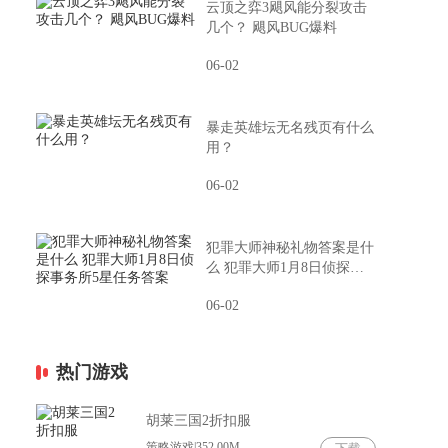
云顶之弈3飓风能分裂攻击
几个？ 飓风BUG爆料
06-02
暴走英雄坛无名残页有什么
用？
06-02
犯罪大师神秘礼物答案是什
么 犯罪大师1月8日侦探事
务所5星任务答案
06-02
热门游戏
胡莱三国2折扣服
策略游戏|352.00M