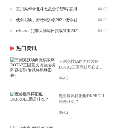
忘川风华录北斗七星盒子密码 忘川风华录北斗盒子攻略（图）
04-02
让
使命召唤手游枪械排名2021 使命召唤枪械配件搭配推荐
04-02
crimaster犯罪大师每日挑战答案2021(更新至4.2) 竞技赛场每日挑战答案汇总
04-02
热门资讯
三国竞技场自走棋攻略
DOTA2三国竞技场自走棋
阵容推荐(附武将羁绊图鉴)
06-02
魔兽世界怀旧服DKPROLL
团是什么？
06-02