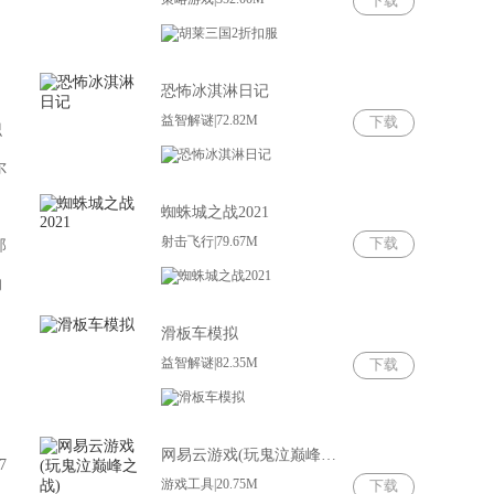
下载
恐怖冰淇淋日记
益智解谜|72.82M
下载
识
尔
蜘蛛城之战2021
射击飞行|79.67M
下载
那
的
滑板车模拟
益智解谜|82.35M
下载
网易云游戏(玩鬼泣巅峰之战)
7
游戏工具|20.75M
下载