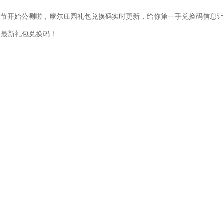
童节开始公测啦，摩尔庄园礼包兑换码实时更新，给你第一手兑换码信息
的最新礼包兑换码！