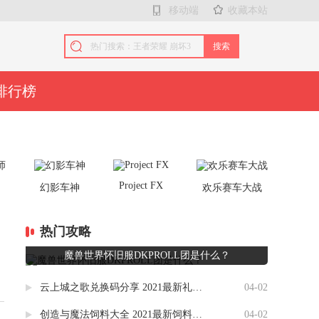
移动端
收藏本站
搜索
排行榜
Project FX
师
幻影车神
欢乐赛车大战
热门攻略
魔兽世界怀旧服DKPROLL团是什么？
云上城之歌兑换码分享 2021最新礼包码大全
04-02
创造与魔法饲料大全 2021最新饲料合成一览表分享
04-02