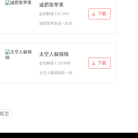
减肥靠苹果
下载
益智解谜 I 61.10M
减肥靠苹果是一款非常好玩的休闲益智类游戏，你是一个励志减肥的人，在关卡中你要忍受和拒绝美食的诱惑，通过吃苹果的方式来减肥，争取在抵达终点的时候拥有一个健康的身材。
太空人躲猫猫
下载
益智解谜 I 126.00M
太空人躲猫猫是一款非常好玩的闯关游戏，这款游戏中的内容很多样，并且趣味性也是超强的，小编个人相当推荐大家来体验一下，在无聊的时候玩一玩打发时间也是相当不错的，感兴趣的玩家
尾页