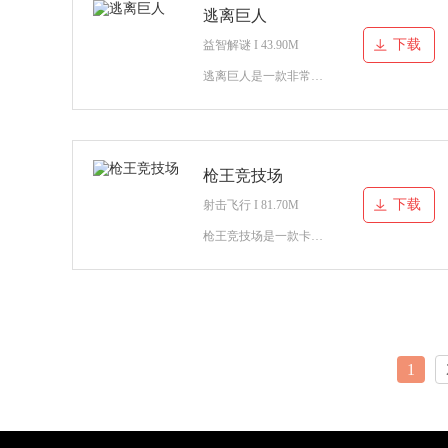
逃离巨人
下载
益智解谜 I 43.90M
逃离巨人是一款非常有趣的休闲闯关游戏，玩家在游戏当中操控的角色是一名普通人类，作为普通人类的你会遇到各种各样的巨人。你必须想尽一切办法逃脱巨人的魔掌，否则你就会被巨人
枪王竞技场
下载
射击飞行 I 81.70M
枪王竞技场是一款卡通风格的枪战射击游戏，玩家要选择使用不同的枪械武器和竞技场当中的敌人展开对决。不要放过竞技场中任何一个敌人，将他们统统击败！
1