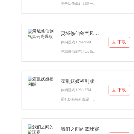
突击队作战计划是一款火爆的枪战射击游戏，你将化身为一名突击队成员，使用你手中的枪械将违法犯罪的敌人全部消灭，你将和队友们一起来到多个不同的地图去打击罪犯。
灵域修仙剑气风云高爆版
下载
休闲游戏 I 264.95M
灵域修仙剑气风云高爆版是一款非常好玩的模拟仙侠战斗的游戏，这款游戏带给你非常丰富的情缘故事的游戏，在这款游戏当中你可以尽情的享受着非常精彩的闯关内容，还有很多丰富的故
霍乱妖姬福利版
下载
休闲游戏 I 258.57M
霍乱妖姬福利版是一款非常好玩的仙侠游戏，一起来畅玩这一款非常精彩的玄幻修真的游戏体验，完成属于我们的闯关内容，一起来享受一下更多的精彩内容吧，还有非常多的故事等你来完成
我们之间的篮球赛