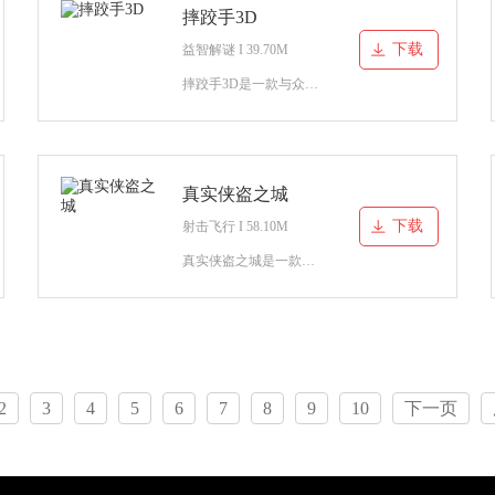
摔跤手3D
下载
益智解谜 I 39.70M
摔跤手3D是一款与众不同的休闲益智类游戏，和一般的摔跤游戏不同，玩家将通过伸长所操控的角色双臂来和擂台当中的角色摔跤对战，将他们全部从擂台当中甩出去！
真实侠盗之城
下载
射击飞行 I 58.10M
真实侠盗之城是一款非常类似于GTA的开放世界游戏，在这款游戏当中你可以尽情的享受着非常丰富的GTA开放世界内容，享受着各种精彩绝伦的射击体验，完成一场属于我们的精彩对决吧，一
2
3
4
5
6
7
8
9
10
下一页