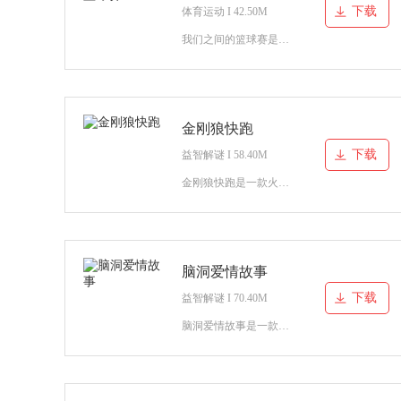
下载
体育运动 I 42.50M
我们之间的篮球赛是一款以篮球为主题的体育竞技类游戏，你能操控不同的角色和对手展开一场场趣味的篮球对决，用你华丽实用的篮球技术击败对手，成为篮球场上的不败传奇！
金刚狼快跑
下载
益智解谜 I 58.40M
金刚狼快跑是一款火爆的休闲闯关游戏，你将在游戏当中扮演超级英雄金刚狼，用你锋利的爪子抓碎阻挡在你面前的全部障碍。将所有障碍物都击碎，用最快的速度冲向终点。
脑洞爱情故事
下载
益智解谜 I 70.40M
脑洞爱情故事是一款非常好玩的休闲益智类游戏，你的伴侣似乎向你隐藏了什么秘密，你要通过各种各样的手段解开她隐藏起来的秘密，成就一段美好的爱情故事。