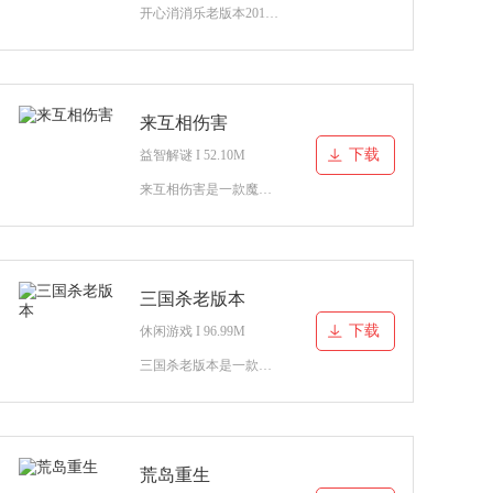
开心消消乐老版本2015是一款非常好玩的模拟开心消消乐老版本的游戏，各位一直期待的老版本已经来了，2015年最旧的版本1.19给你体验，让我们进入开心消消乐老版本的世界中，开始回味
来互相伤害
下载
益智解谜 I 52.10M
来互相伤害是一款魔性有趣的休闲益智类游戏，你将和你的对手通过互相喂食的方式决出胜负，在相同时间内谁被投喂的食物更多谁就会输。想尽办法躲避敌人的喂食，并将更多食物投喂到
三国杀老版本
下载
休闲游戏 I 96.99M
三国杀老版本是一款非常老版本的三国游戏内容，让我们可以回到当年的三国杀世界当中，享受着非常精彩丰富的游戏内容，一起来感受一下这款游戏的乐趣吧，一起来完成这场属于我们的故
荒岛重生