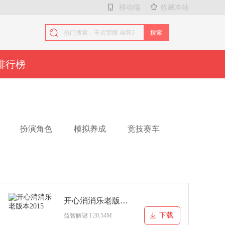
移动端
收藏本站
搜索
排行榜
扮演角色
模拟养成
竞技赛车
开心消消乐老版本2015
下载
益智解谜 I 20.54M