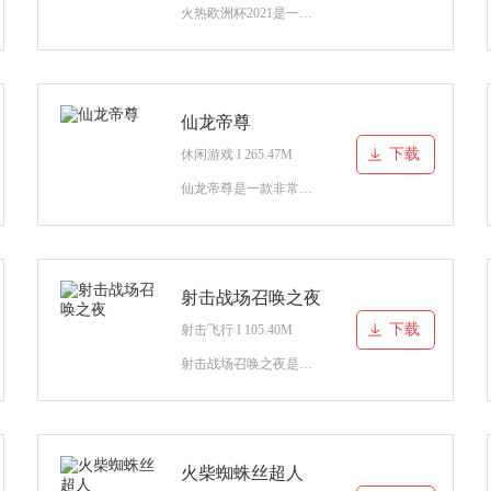
火热欧洲杯2021是一款以足球为题材的体育竞技类游戏，玩家将要在游戏当中建立自己的足球队备战欧洲杯，培养和训练你的足球队让他们能够具有征战欧洲杯和夺冠的实力！
仙龙帝尊
下载
休闲游戏 I 265.47M
仙龙帝尊是一款非常好玩的模拟仙侠类型的游戏，让我们可以尽情的享受着精彩的玄幻仙侠的乐趣，一起来感受一场精彩的故事内容吧，还有很多丰富的故事体验等你来享受着，快来畅玩这款
射击战场召唤之夜
下载
射击飞行 I 105.40M
射击战场召唤之夜是一款很多人都在玩的枪战射击游戏，玩家能控制降落伞自行选择降落的地点，在地图中收集资源武装起来让自己拥有更强战斗力。遇到敌人的时候不要慌张，使用你收集
火柴蜘蛛丝超人