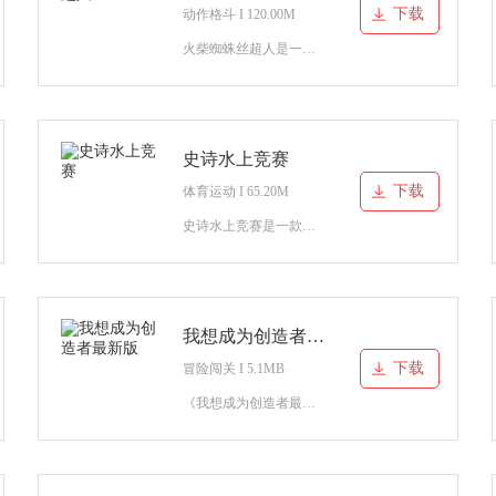
下载
动作格斗 I 120.00M
火柴蜘蛛丝超人是一款以蜘蛛侠为主题的动作格斗游戏，你将化身为蜘蛛丝超人，用你独有的技能打败关卡当中的坏人，消灭违法犯罪维护城市的安危与和平。
史诗水上竞赛
下载
体育运动 I 65.20M
史诗水上竞赛是一款十分有趣的体育竞技类游戏，你将扮演一名体育运动员，你要参加多种多样的水上竞赛。打败竞赛当中的所有对手，成为最优秀的水上竞赛运动员。
我想成为创造者最新版
下载
冒险闯关 I 5.1MB
《我想成为创造者最新版》是一款非常烧脑又有趣的挑战游戏，具有多种不同特色的玩法，还有海量的挑战关卡等你挑战，玩家还可以制作自己的游戏关卡供其他朋友挑战，在里面，你可以体验