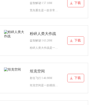
下载
益智解谜 I 57.10M
荒岛重生是一款非常好玩的冒险解谜类游戏，你所操控的角色因为暴风雨流浪到了一座荒岛上，你要帮助他在荒岛上生存下来，并想办法从荒岛当中逃出去。
粉碎人类大作战
下载
益智解谜 I 63.20M
粉碎人类大作战是一款体验新颖有趣的休闲益智类游戏，你将在游戏中扮演邪恶的巨人，作为一名邪恶的巨人你要想尽办法消灭关卡当中的人类，让他们全部粉碎在你的魔掌下。
坦克空间
下载
射击飞行 I 46.90M
坦克空间是一款模拟驾驶坦克的游戏，你将扮演一名优秀的坦克驾驶员，你要操控驾驶坦克执行各种各样的坦克任务。操控坦克顺利完成任务击败坏人，将那些违法犯罪的坏人全部消灭掉!