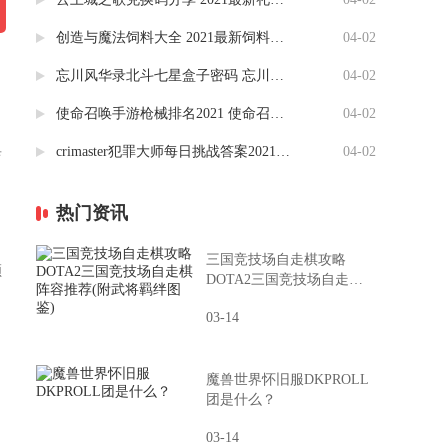
创造与魔法饲料大全 2021最新饲料合成一览表分享
04-02
忘川风华录北斗七星盒子密码 忘川风华录北斗盒子攻略（图）
04-02
使命召唤手游枪械排名2021 使命召唤枪械配件搭配推荐
04-02
典
crimaster犯罪大师每日挑战答案2021(更新至4.2) 竞技赛场每日挑战答案汇总
04-02
热门资讯
三国竞技场自走棋攻略
领
DOTA2三国竞技场自走棋
阵容推荐(附武将羁绊图鉴)
03-14
魔兽世界怀旧服DKPROLL
团是什么？
03-14