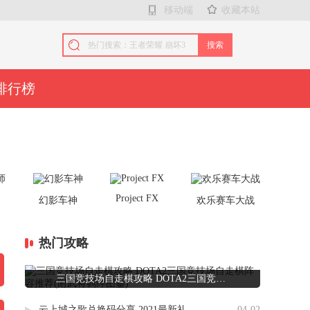
移动端
收藏本站
搜索
排行榜
Project FX
师
幻影车神
欢乐赛车大战
热门攻略
三国竞技场自走棋攻略 DOTA2三国竞技场自走棋阵容推荐(附武将羁绊图鉴)
云上城之歌兑换码分享 2021最新礼包码大全
04-02