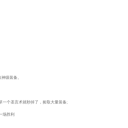
取神级装备。
草一个圣言术就秒掉了，捡取大量装备;
一场胜利