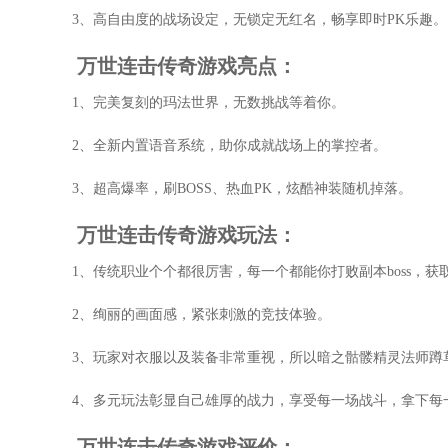
3、高自由度的战场设定，无锁定无红名，畅享即时PK乐趣。
万世连击传奇游戏亮点：
1、完美复刻的玛法世界，无数挑战等着你。
2、全新内置语音系统，助你成就战场上的掌控者。
3、超高爆率，刷BOSS、热血PK，炫酷神装随机掉落。
万世连击传奇游戏玩法：
1、传统职业个个都很厉害，每一个都能你打败副本boss，获
2、绚丽的画面感，紧张刺激的竞技体验。
3、玩家对衣服以及装备非常重视，所以暗之骷髅精灵法师蹲
4、多元玩法彰显自己雄厚的战力，享受每一场战斗，拿下每
万世连击传奇游戏评价：