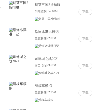
胡莱三国2折扣服
打
策略游戏|352.00M
下载
恐怖冰淇淋日记
益智解谜|72.82M
下载
蜘蛛城之战2021
射击飞行|79.67M
下载
滑板车模拟
益智解谜|82.35M
下载