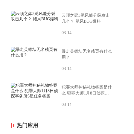
云顶之弈3飓风能分裂攻击
几个？ 飓风BUG爆料
03-14
暴走英雄坛无名残页有什么
用？
03-14
犯罪大师神秘礼物答案是什
么 犯罪大师1月8日侦探事
务所5星任务答案
03-14
热门应用