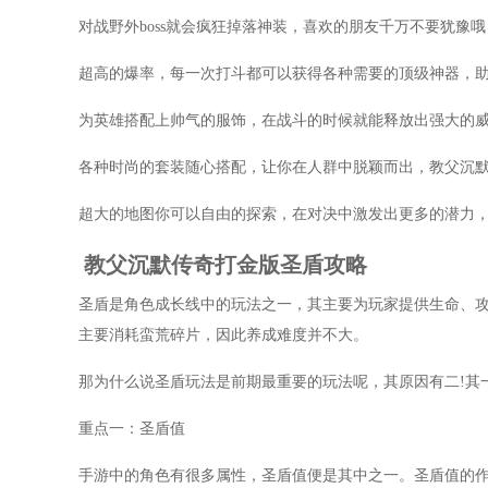
对战野外boss就会疯狂掉落神装，喜欢的朋友千万不要犹豫
超高的爆率，每一次打斗都可以获得各种需要的顶级神器，
为英雄搭配上帅气的服饰，在战斗的时候就能释放出强大的
各种时尚的套装随心搭配，让你在人群中脱颖而出，教父沉
超大的地图你可以自由的探索，在对决中激发出更多的潜力
教父沉默传奇打金版圣盾攻略
圣盾是角色成长线中的玩法之一，其主要为玩家提供生命、
主要消耗蛮荒碎片，因此养成难度并不大。
那为什么说圣盾玩法是前期最重要的玩法呢，其原因有二!其
重点一：圣盾值
手游中的角色有很多属性，圣盾值便是其中之一。圣盾值的作用