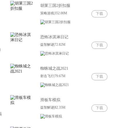
胡莱三国2折扣服
策略游戏|352.00M
下载
恐怖冰淇淋日记
益智解谜|72.82M
下载
钩
蜘蛛城之战2021
射击飞行|79.67M
下载
滑板车模拟
益智解谜|82.35M
下载
福