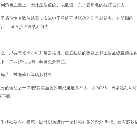
计算到角色血量上。因此圣盾值的加成数值，关乎着角色的抗打击能力。
。圣盾值恢复数值越高，实战中圣盾值可以抵挡的伤害就越多。在前期的
品阶，可直接增强战斗能力。
什么，只要有点卡即可开启云挂机。但云挂机的收益是和圣盾品级直接挂
锁下一层云挂机地图，获得更多收益。
荒碎片、技能碎片等诸多材料。
要的玩法之一了吧!其实圣盾的养成难度并不大，刷BOSS、日常活动均可
落下哦~
平和狂暴两种模式，随时切换进行一场精彩刺激的野外PK吧。还有超多