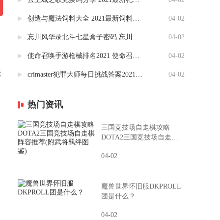
创造与魔法饲料大全 2021最新饲料合成一览表分享
04-02
忘川风华录北斗七星盒子密码 忘川风华录北斗盒子攻略（图）
04-02
使命召唤手游枪械排名2021 使命召唤枪械配件搭配推荐
04-02
能
crimaster犯罪大师每日挑战答案2021(更新至4.2) 竞技赛场每日挑战答案汇总
04-02
热门资讯
三国竞技场自走棋攻略
DOTA2三国竞技场自走棋
阵容推荐(附武将羁绊图鉴)
04-02
魔兽世界怀旧服DKPROLL
团是什么？
04-02