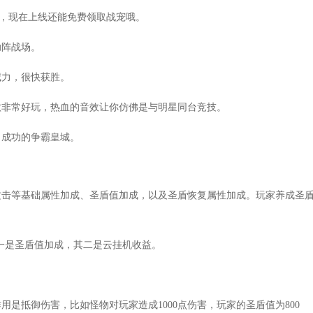
哦，现在上线还能免费领取战宠哦。
助阵战场。
威力，很快获胜。
默非常好玩，热血的音效让你仿佛是与明星同台竞技。
，成功的争霸皇城。
攻击等基础属性加成、圣盾值加成，以及圣盾恢复属性加成。玩家养成圣
一是圣盾值加成，其二是云挂机收益。
是抵御伤害，比如怪物对玩家造成1000点伤害，玩家的圣盾值为800