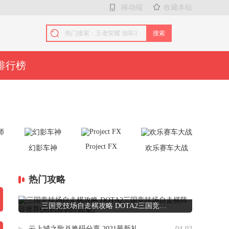
移动端
收藏本站
搜索
排行榜
Project FX
师
幻影车神
欢乐赛车大战
热门攻略
三国竞技场自走棋攻略 DOTA2三国竞技场自走棋阵容推荐(附武将羁绊图鉴)
云上城之歌兑换码分享 2021最新礼包码大全
04-02