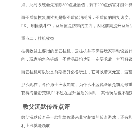
点。此时系统会先扣除800点圣盾值，剩下200点伤害才能
而圣盾值恢复属性则是指圣盾值消耗后，圣盾值的回复速度
PK、刷怪战斗中，圣盾值是防御的主力，因此前期提升圣盾
重点二：挂机收益
挂机收益主要指的是云挂机，云挂机并不需要玩家手动设置
的，玩家的角色等级、圣盾品级均达到一定要求后，方可解
而云挂机可以说是前期提升必备玩法，它可以带来元宝、蛮
那么现在，各位勇士应该知道，为什么小蓝说圣盾是前期最重
获得海量蛮荒碎片!不过在提升圣盾的同时，其他玩法也不能
教父沉默传奇点评
教父沉默传奇是一款能给你带来非常刺激的传奇游戏，还有和
利上线就能领取。