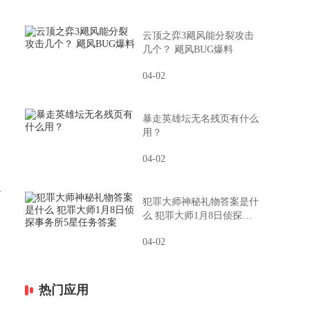
云顶之弈3飓风能分裂攻击
几个？ 飓风BUG爆料
04-02
暴走英雄坛无名残页有什么
用？
04-02
盾
犯罪大师神秘礼物答案是什
么 犯罪大师1月8日侦探事
务所5星任务答案
04-02
热门应用